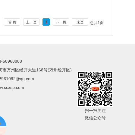
1
首 页
上一页
下一页
末页
总共
1
页
-58968888
庆市万州区经开大道168号(万州经开区)
961092@qq.com
.ssxsp.com
扫一扫关注
微信公众号